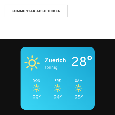
28°
Zuerich
sonnig
DON
FRE
SAM
29°
24°
25°