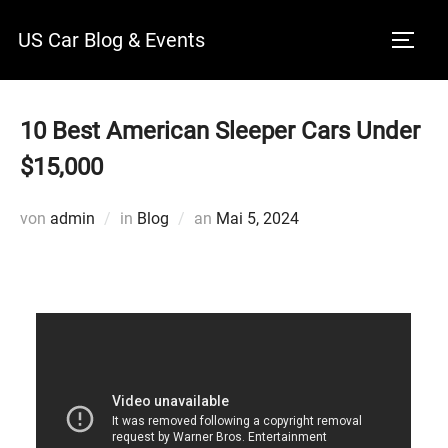
Zum
US Car Blog & Events
Inhalt
SEITE
springen
10 Best American Sleeper Cars Under
$15,000
Veröffentlicht
von
admin
in
Blog
an
Mai 5, 2024
am