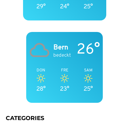
29°
24°
25°
26°
Bern
bedeckt
DON
FRE
SAM
28°
23°
25°
CATEGORIES