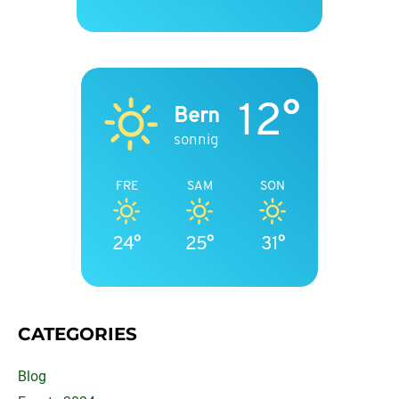
12°
Bern
sonnig
FRE
SAM
SON
24°
25°
31°
CATEGORIES
Blog