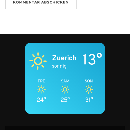
13°
Zuerich
sonnig
FRE
SAM
SON
24°
25°
31°