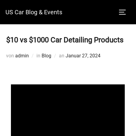
Zum
US Car Blog & Events
Inhalt
SEITE
springen
$10 vs $1000 Car Detailing Products
Veröffentlicht
von
admin
in
Blog
an
Januar 27, 2024
am