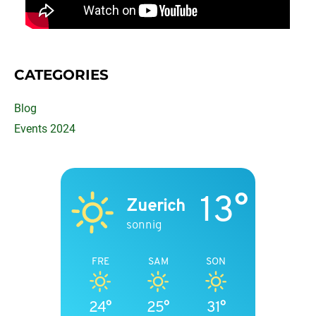
CATEGORIES
Blog
Events 2024
13°
Zuerich
sonnig
FRE
SAM
SON
24°
25°
31°