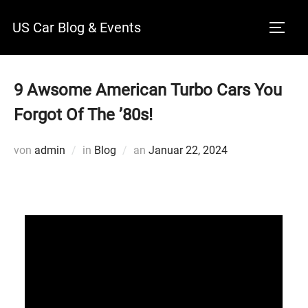
Zum
US Car Blog & Events
Inhalt
SEITE
springen
9 Awsome American Turbo Cars You
Forgot Of The ’80s!
Veröffentlicht
von
admin
in
Blog
an
Januar 22, 2024
am