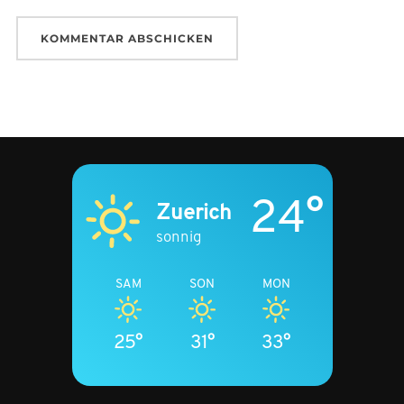
24°
Zuerich
sonnig
SAM
SON
MON
25°
31°
33°