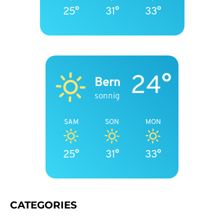
25°
31°
33°
24°
Bern
sonnig
SAM
SON
MON
25°
31°
33°
CATEGORIES