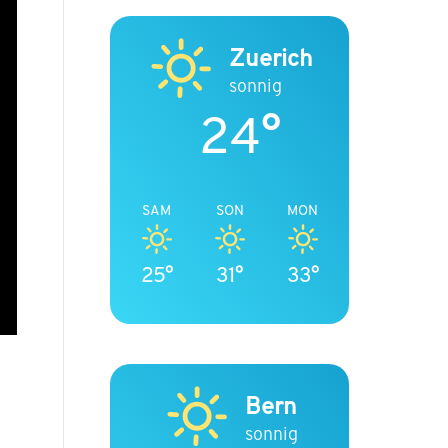
Zuerich
sonnig
24°
SAM
SON
MON
25°
31°
33°
Bern
sonnig