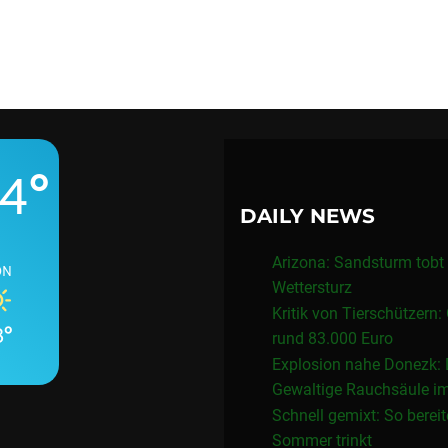
4°
DAILY NEWS
Arizona: Sandsturm tobt 
ON
Wettersturz
Kritik von Tierschützern:
3°
rund 83.000 Euro
Explosion nahe Donezk: 
Gewaltige Rauchsäule i
Schnell gemixt: So berei
Sommer trinkt