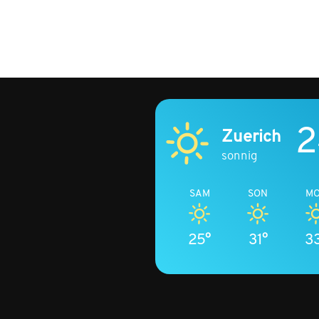
2
Zuerich
sonnig
SAM
SON
M
25°
31°
3