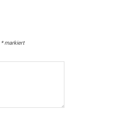
t
*
markiert