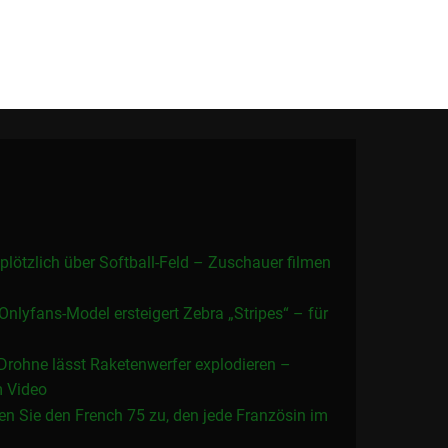
plötzlich über Softball-Feld – Zuschauer filmen
 Onlyfans-Model ersteigert Zebra „Stripes“ – für
Drohne lässt Raketenwerfer explodieren –
m Video
ten Sie den French 75 zu, den jede Französin im