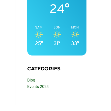
24°
SAM
SON
MON
25°
31°
33°
CATEGORIES
Blog
Events 2024